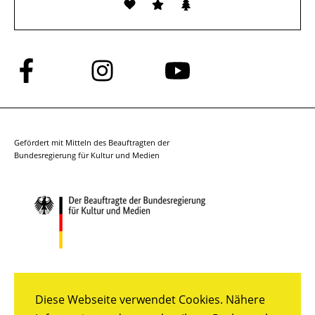
Folge
Folge
Folge
uns
uns
uns
auf
auf
auf
Facebook
Instagram
YouTube
Gefördert mit Mitteln des Beauftragten der
Bundesregierung für Kultur und Medien
Diese Webseite verwendet Cookies. Nähere