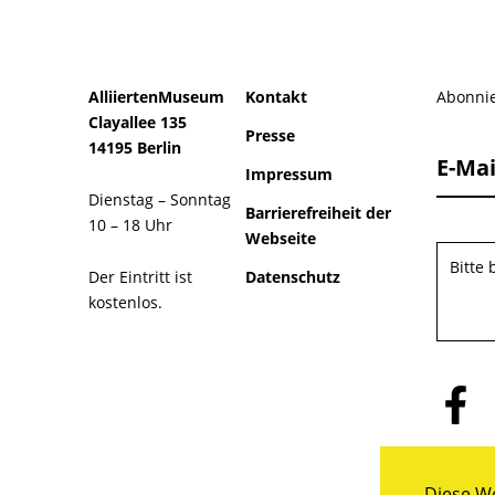
AlliiertenMuseum
Kontakt
Abonnie
Clayallee 135
Presse
14195 Berlin
E-Mai
Impressum
Dienstag – Sonntag
Barrierefreiheit der
10 – 18 Uhr
Webseite
Bitte
Der Eintritt ist
Datenschutz
kostenlos.
Folge
uns
auf
Facebo
Diese We