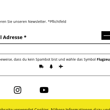
ren Sie unseren Newsletter. *Pflichtfeld
Se
l Adresse
 beweise, dass du kein Spambot bist und wähle das Symbol
Flugzeu
Folge
Folge
uns
uns
auf
auf
ok
Instagram
YouTube
bseite verwendet Cookies. Nähere Informationen dazu und 