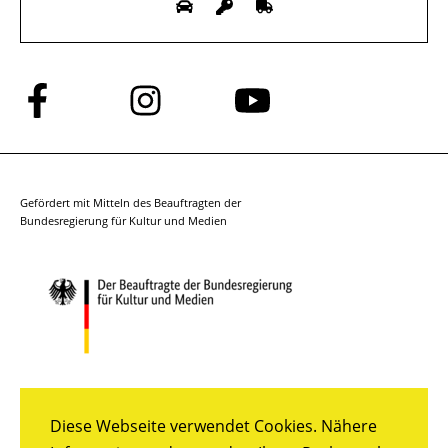
Folge
Folge
Folge
uns
uns
uns
auf
auf
auf
Facebook
Instagram
YouTube
Gefördert mit Mitteln des Beauftragten der
Bundesregierung für Kultur und Medien
Diese Webseite verwendet Cookies. Nähere