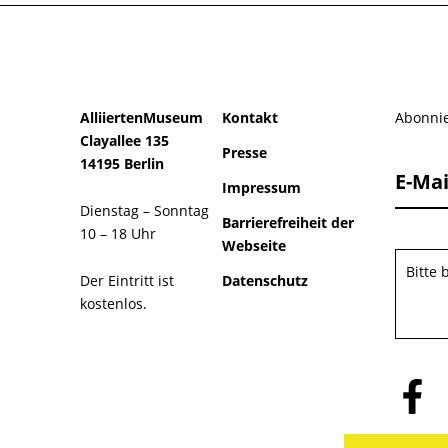
AlliiertenMuseum
Kontakt
Abonnie
Clayallee 135
Presse
14195 Berlin
E-Mai
Impressum
Dienstag – Sonntag
Barrierefreiheit der
10 – 18 Uhr
Webseite
Bitte
Der Eintritt ist
Datenschutz
kostenlos.
Folge
uns
auf