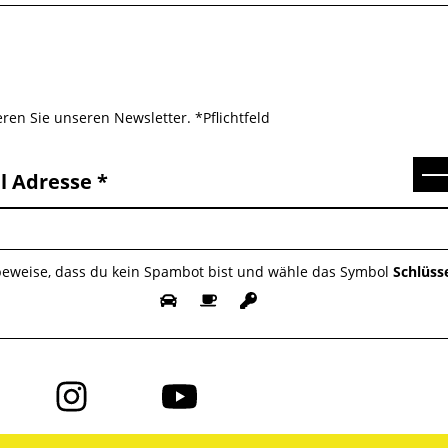
ren Sie unseren Newsletter. *Pflichtfeld
Se
l Adresse
 beweise, dass du kein Spambot bist und wähle das Symbol
Schlüss
Folge
Folge
uns
uns
auf
auf