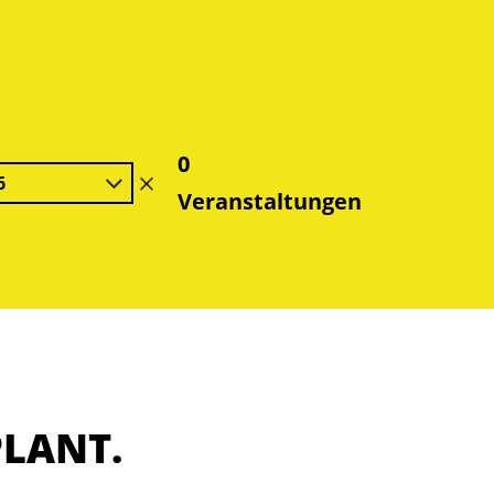
0
6
Filter
Veranstaltungen
löschen
PLANT.