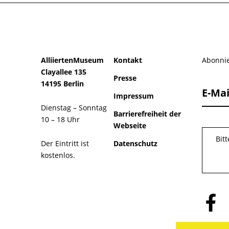
AlliiertenMuseum
Kontakt
Abonnie
Clayallee 135
Presse
14195 Berlin
E-Mai
Impressum
Dienstag – Sonntag
Barrierefreiheit der
10 – 18 Uhr
Webseite
Bit
Der Eintritt ist
Datenschutz
kostenlos.
Folge
uns
auf