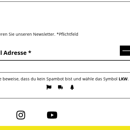
ren Sie unseren Newsletter. *Pflichtfeld
Se
l Adresse
te beweise, dass du kein Spambot bist und wähle das Symbol
LKW
.
Folge
Folge
uns
uns
auf
auf