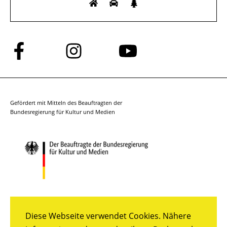
Folge
Folge
Folge
uns
uns
uns
auf
auf
auf
Facebook
Instagram
YouTube
Gefördert mit Mitteln des Beauftragten der
Bundesregierung für Kultur und Medien
Diese Webseite verwendet Cookies. Nähere