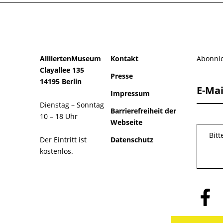
AlliiertenMuseum
Kontakt
Abonnie
Clayallee 135
Presse
14195 Berlin
E-Mai
Impressum
Dienstag – Sonntag
Barrierefreiheit der
10 – 18 Uhr
Webseite
Bit
Der Eintritt ist
Datenschutz
kostenlos.
Folge
uns
auf