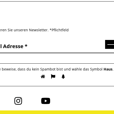
ren Sie unseren Newsletter. *Pflichtfeld
Se
l Adresse
te beweise, dass du kein Spambot bist und wähle das Symbol
Haus
.
Folge
Folge
uns
uns
auf
auf