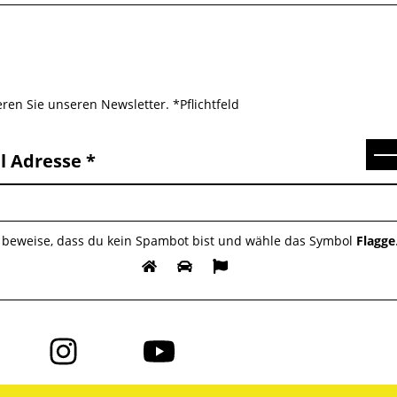
ren Sie unseren Newsletter. *Pflichtfeld
Se
l Adresse
e beweise, dass du kein Spambot bist und wähle das Symbol
Flagge
Folge
Folge
uns
uns
auf
auf