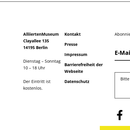
AlliiertenMuseum
Kontakt
Abonnie
Clayallee 135
Presse
14195 Berlin
E-Mai
Impressum
Dienstag – Sonntag
Barrierefreiheit der
10 – 18 Uhr
Webseite
Bitt
Der Eintritt ist
Datenschutz
kostenlos.
Folge
uns
auf