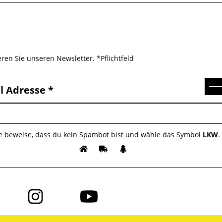
ren Sie unseren Newsletter. *Pflichtfeld
Se
l Adresse
te beweise, dass du kein Spambot bist und wähle das Symbol
LKW
.
Folge
Folge
uns
uns
auf
auf