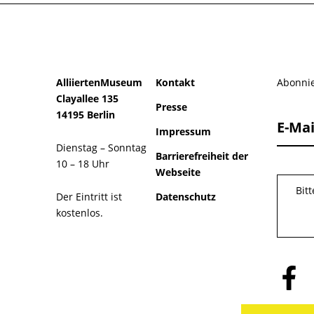
AlliiertenMuseum
Kontakt
Abonnie
Clayallee 135
Presse
14195 Berlin
E-Mai
Impressum
Dienstag – Sonntag
Barrierefreiheit der
10 – 18 Uhr
Webseite
Bit
Der Eintritt ist
Datenschutz
kostenlos.
Folge
uns
auf