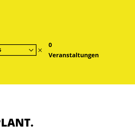
0
5
Filter
Veranstaltungen
löschen
PLANT.