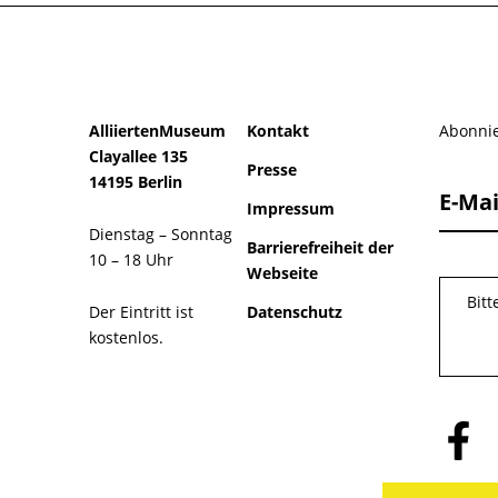
AlliiertenMuseum
Kontakt
Abonnie
Clayallee 135
Presse
14195 Berlin
E-Mai
Impressum
Dienstag – Sonntag
Barrierefreiheit der
10 – 18 Uhr
Webseite
Bit
Der Eintritt ist
Datenschutz
kostenlos.
Folge
uns
auf