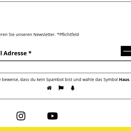
ren Sie unseren Newsletter. *Pflichtfeld
Se
l Adresse
te beweise, dass du kein Spambot bist und wähle das Symbol
Haus
.
Folge
Folge
uns
uns
auf
auf