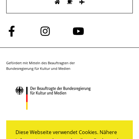
Folge
Folge
Folge
uns
uns
uns
auf
auf
auf
Facebook
Instagram
YouTube
Gefördert mit Mitteln des Beauftragten der
Bundesregierung für Kultur und Medien
Diese Webseite verwendet Cookies. Nähere