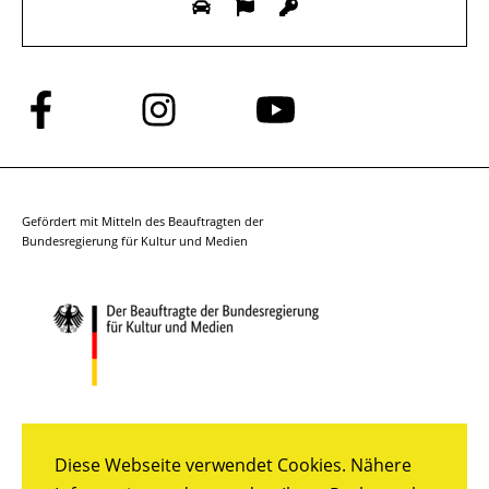
Folge
Folge
Folge
uns
uns
uns
auf
auf
auf
Facebook
Instagram
YouTube
Gefördert mit Mitteln des Beauftragten der
Bundesregierung für Kultur und Medien
Diese Webseite verwendet Cookies. Nähere