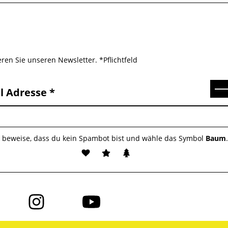
ren Sie unseren Newsletter. *Pflichtfeld
Se
l Adresse
e beweise, dass du kein Spambot bist und wähle das Symbol
Baum
Folge
Folge
uns
uns
auf
auf