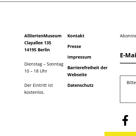
AlliiertenMuseum
Kontakt
Abonnie
Clayallee 135
Presse
14195 Berlin
E-Mai
Impressum
Dienstag – Sonntag
Barrierefreiheit der
10 – 18 Uhr
Webseite
Bitt
Der Eintritt ist
Datenschutz
kostenlos.
Folge
uns
auf