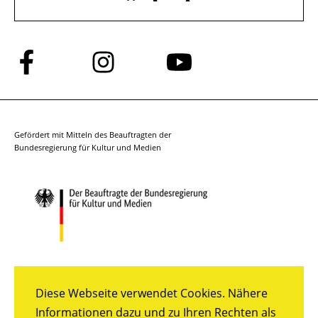
Folge
Folge
Folge
uns
uns
uns
auf
auf
auf
Facebook
Instagram
YouTube
Gefördert mit Mitteln des Beauftragten der
Bundesregierung für Kultur und Medien
Diese Webseite verwendet Cookies. Nähere
Informationen dazu und zu Ihren Rechten als