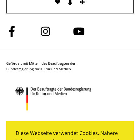
Folge
Folge
Folge
uns
uns
uns
auf
auf
auf
Facebook
Instagram
YouTube
Gefördert mit Mitteln des Beauftragten der
Bundesregierung für Kultur und Medien
Diese Webseite verwendet Cookies. Nähere