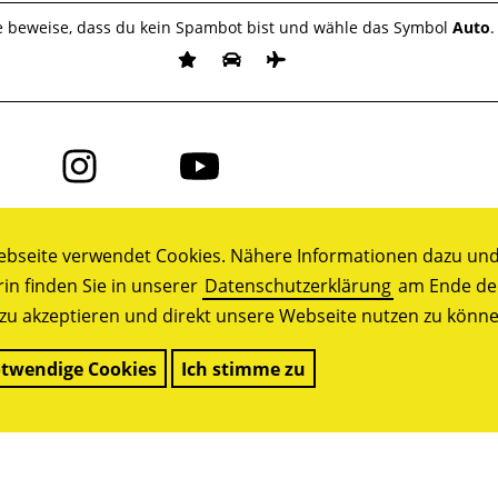
te beweise, dass du kein Spambot bist und wähle das Symbol
Auto
.
Folge
Folge
uns
uns
auf
auf
ok
Instagram
YouTube
bseite verwendet Cookies. Nähere Informationen dazu und 
in finden Sie in unserer
Datenschutzerklärung
am Ende der 
zu akzeptieren und direkt unsere Webseite nutzen zu könne
twendige Cookies
Ich stimme zu