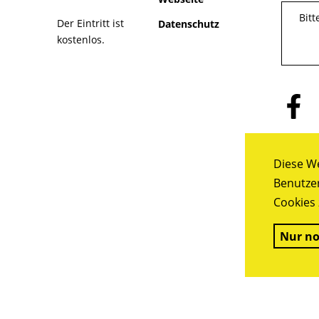
Bit
Der Eintritt ist
Datenschutz
kostenlos.
Folge
uns
auf
Facebo
Diese We
Benutzer
Cookies 
Nur no