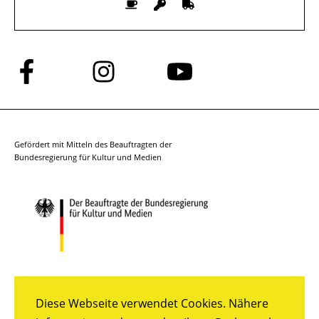
Folge
Folge
Folge
uns
uns
uns
auf
auf
auf
Facebook
Instagram
YouTube
Gefördert mit Mitteln des Beauftragten der
Bundesregierung für Kultur und Medien
Diese Webseite verwendet Cookies. Nähere