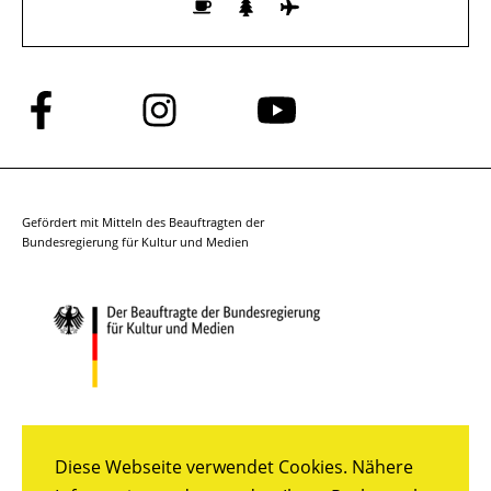
Folge
Folge
Folge
uns
uns
uns
auf
auf
auf
Facebook
Instagram
YouTube
Gefördert mit Mitteln des Beauftragten der
Bundesregierung für Kultur und Medien
Diese Webseite verwendet Cookies. Nähere