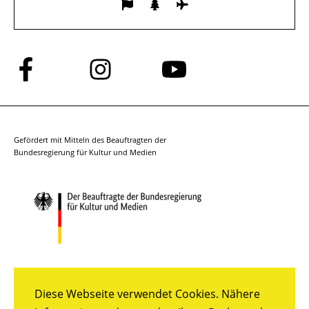
Folge
Folge
Folge
uns
uns
uns
auf
auf
auf
Facebook
Instagram
YouTube
Gefördert mit Mitteln des Beauftragten der
Bundesregierung für Kultur und Medien
Diese Webseite verwendet Cookies. Nähere