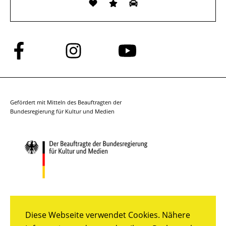
Folge
Folge
Folge
uns
uns
uns
auf
auf
auf
Facebook
Instagram
YouTube
Gefördert mit Mitteln des Beauftragten der
Bundesregierung für Kultur und Medien
Diese Webseite verwendet Cookies. Nähere