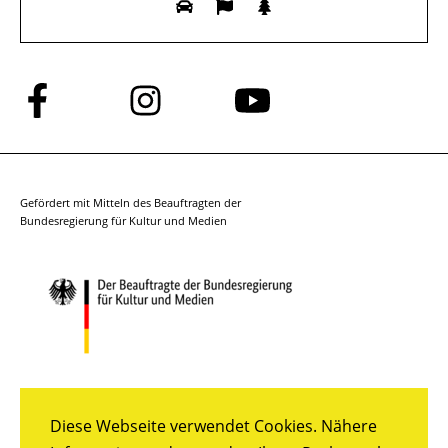
Folge
Folge
Folge
uns
uns
uns
auf
auf
auf
Facebook
Instagram
YouTube
Gefördert mit Mitteln des Beauftragten der
Bundesregierung für Kultur und Medien
Diese Webseite verwendet Cookies. Nähere