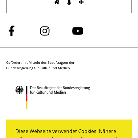
Folge
Folge
Folge
uns
uns
uns
auf
auf
auf
Facebook
Instagram
YouTube
Gefördert mit Mitteln des Beauftragten der
Bundesregierung für Kultur und Medien
Diese Webseite verwendet Cookies. Nähere