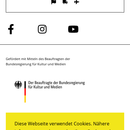
Folge
Folge
Folge
uns
uns
uns
auf
auf
auf
Facebook
Instagram
YouTube
Gefördert mit Mitteln des Beauftragten der
Bundesregierung für Kultur und Medien
Diese Webseite verwendet Cookies. Nähere