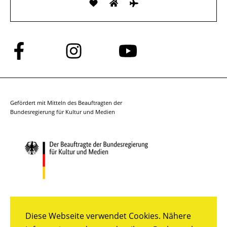
Folge
Folge
Folge
uns
uns
uns
auf
auf
auf
Facebook
Instagram
YouTube
Gefördert mit Mitteln des Beauftragten der
Bundesregierung für Kultur und Medien
Diese Webseite verwendet Cookies. Nähere