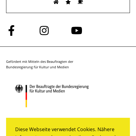
Folge
Folge
Folge
uns
uns
uns
auf
auf
auf
Facebook
Instagram
YouTube
Gefördert mit Mitteln des Beauftragten der
Bundesregierung für Kultur und Medien
Diese Webseite verwendet Cookies. Nähere