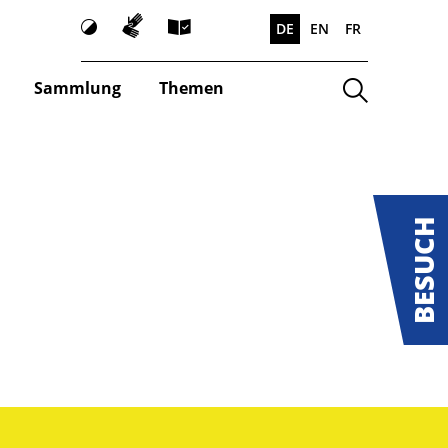
Gebärdensprache
Kontrast
Leichte
DE
EN
FR
Sprache
Suche
Sammlung
Themen