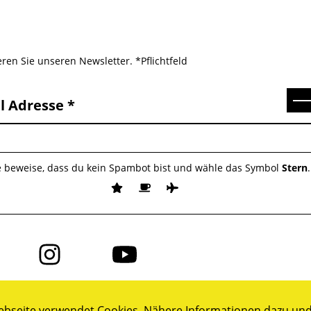
ren Sie unseren Newsletter. *Pflichtfeld
Se
l Adresse
e beweise, dass du kein Spambot bist und wähle das Symbol
Stern
.
Folge
Folge
uns
uns
auf
auf
ok
Instagram
YouTube
bseite verwendet Cookies. Nähere Informationen dazu und 