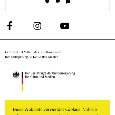
Folge
Folge
Folge
uns
uns
uns
auf
auf
auf
Facebook
Instagram
YouTube
Gefördert mit Mitteln des Beauftragten der
Bundesregierung für Kultur und Medien
Diese Webseite verwendet Cookies. Nähere