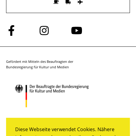
Folge
Folge
Folge
uns
uns
uns
auf
auf
auf
Facebook
Instagram
YouTube
Gefördert mit Mitteln des Beauftragten der
Bundesregierung für Kultur und Medien
Diese Webseite verwendet Cookies. Nähere