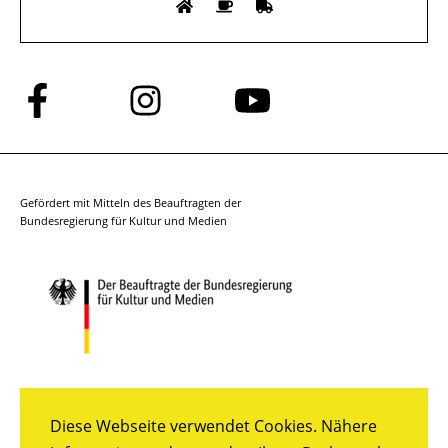
Folge
Folge
Folge
uns
uns
uns
auf
auf
auf
Facebook
Instagram
YouTube
Gefördert mit Mitteln des Beauftragten der
Bundesregierung für Kultur und Medien
Diese Webseite verwendet Cookies. Nähere