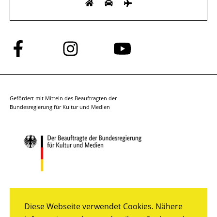
Folge
Folge
Folge
uns
uns
uns
auf
auf
auf
Facebook
Instagram
YouTube
Gefördert mit Mitteln des Beauftragten der
Bundesregierung für Kultur und Medien
Diese Webseite verwendet Cookies. Nähere