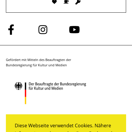
Folge
Folge
Folge
uns
uns
uns
auf
auf
auf
Facebook
Instagram
YouTube
Gefördert mit Mitteln des Beauftragten der
Bundesregierung für Kultur und Medien
Diese Webseite verwendet Cookies. Nähere