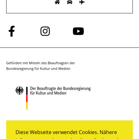
Folge
Folge
Folge
uns
uns
uns
auf
auf
auf
Facebook
Instagram
YouTube
Gefördert mit Mitteln des Beauftragten der
Bundesregierung für Kultur und Medien
Diese Webseite verwendet Cookies. Nähere