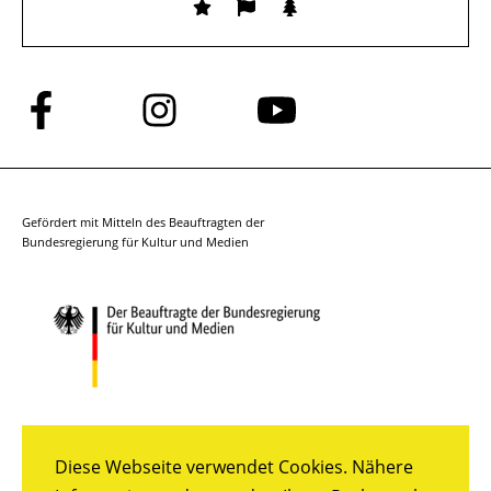
Folge
Folge
Folge
uns
uns
uns
auf
auf
auf
Facebook
Instagram
YouTube
Gefördert mit Mitteln des Beauftragten der
Bundesregierung für Kultur und Medien
Diese Webseite verwendet Cookies. Nähere