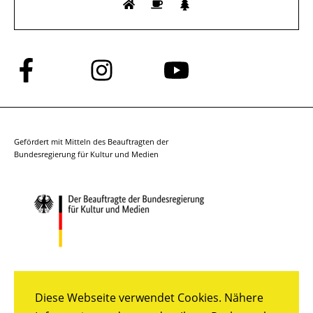
Folge
Folge
Folge
uns
uns
uns
auf
auf
auf
Facebook
Instagram
YouTube
Gefördert mit Mitteln des Beauftragten der
Bundesregierung für Kultur und Medien
Diese Webseite verwendet Cookies. Nähere