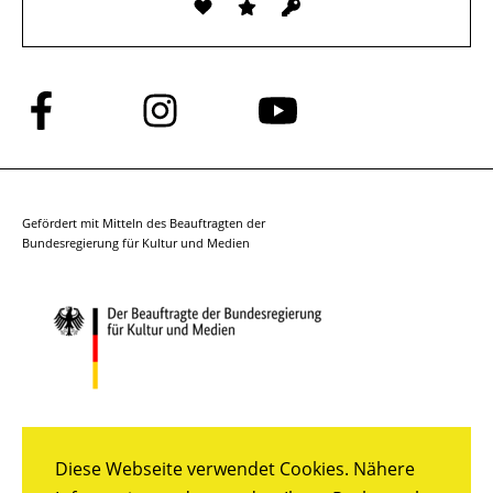
Folge
Folge
Folge
uns
uns
uns
auf
auf
auf
Facebook
Instagram
YouTube
Gefördert mit Mitteln des Beauftragten der
Bundesregierung für Kultur und Medien
Diese Webseite verwendet Cookies. Nähere