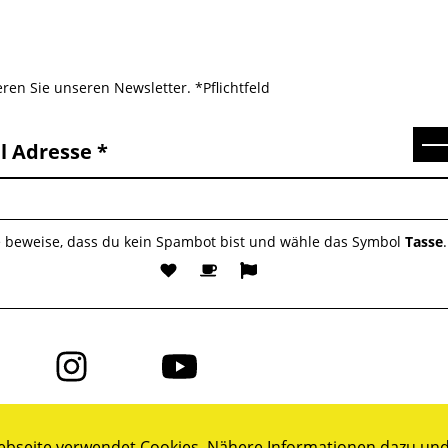
ren Sie unseren Newsletter. *Pflichtfeld
Se
l Adresse
e beweise, dass du kein Spambot bist und wähle das Symbol
Tasse
.
Folge
Folge
uns
uns
auf
auf
ok
Instagram
YouTube
bseite verwendet Cookies. Nähere Informationen dazu und 