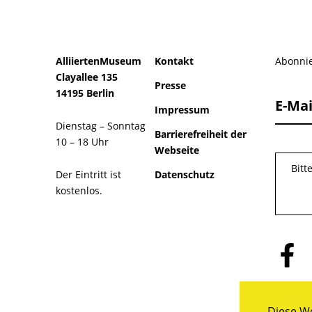
AlliiertenMuseum
Kontakt
Abonnie
Clayallee 135
Presse
14195 Berlin
E-Mai
Impressum
Dienstag – Sonntag
Barrierefreiheit der
10 – 18 Uhr
Webseite
Bitt
Der Eintritt ist
Datenschutz
kostenlos.
Folge
uns
auf
Facebo
Diese We