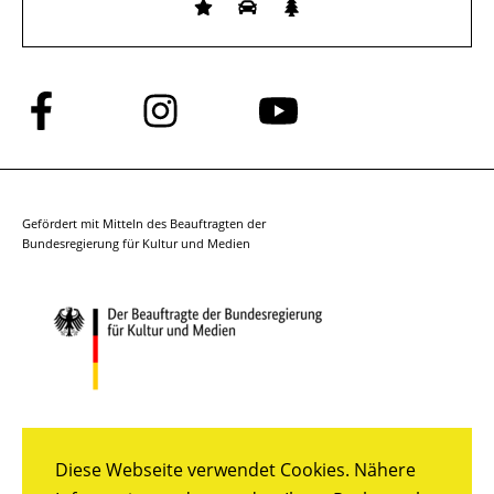
Folge
Folge
Folge
uns
uns
uns
auf
auf
auf
Facebook
Instagram
YouTube
Gefördert mit Mitteln des Beauftragten der
Bundesregierung für Kultur und Medien
Diese Webseite verwendet Cookies. Nähere