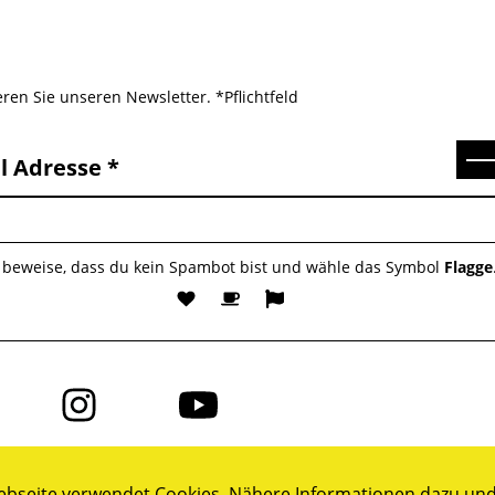
ren Sie unseren Newsletter. *Pflichtfeld
Se
l Adresse
e beweise, dass du kein Spambot bist und wähle das Symbol
Flagge
Folge
Folge
uns
uns
auf
auf
ok
Instagram
YouTube
bseite verwendet Cookies. Nähere Informationen dazu und 