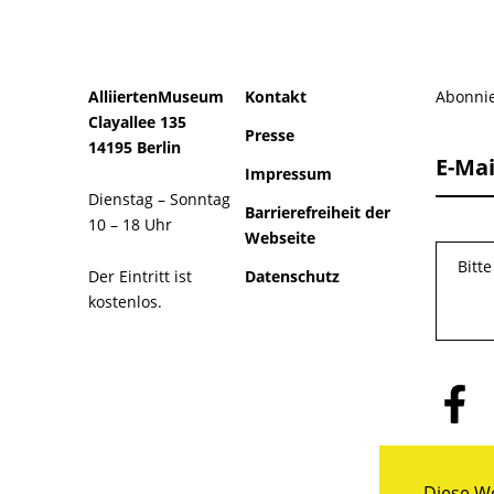
AlliiertenMuseum
Kontakt
Abonnie
Clayallee 135
Presse
14195 Berlin
E-Mai
Impressum
Dienstag – Sonntag
Barrierefreiheit der
10 – 18 Uhr
Webseite
Bitt
Der Eintritt ist
Datenschutz
kostenlos.
Folge
uns
auf
Facebo
Diese We