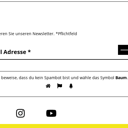
ren Sie unseren Newsletter. *Pflichtfeld
Se
l Adresse
e beweise, dass du kein Spambot bist und wähle das Symbol
Baum
Folge
Folge
uns
uns
auf
auf