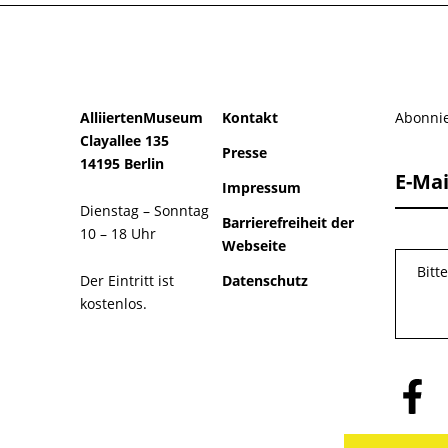
AlliiertenMuseum
Kontakt
Abonnie
Clayallee 135
Presse
14195 Berlin
E-Mai
Impressum
Dienstag – Sonntag
Barrierefreiheit der
10 – 18 Uhr
Webseite
Bitt
Der Eintritt ist
Datenschutz
kostenlos.
Folge
uns
auf