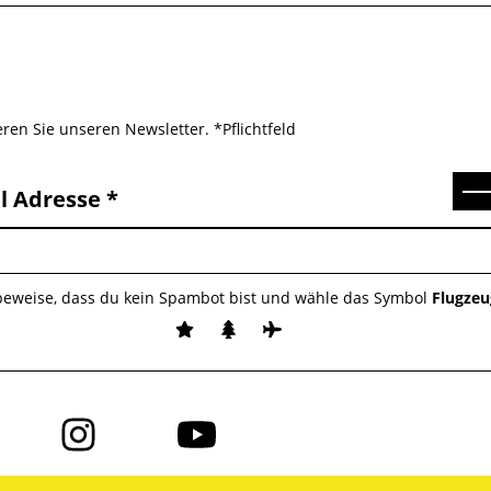
ren Sie unseren Newsletter. *Pflichtfeld
Se
l Adresse
 beweise, dass du kein Spambot bist und wähle das Symbol
Flugzeu
Folge
Folge
uns
uns
auf
auf