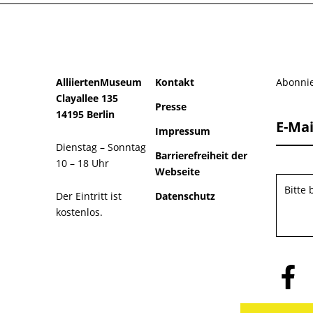
AlliiertenMuseum
Kontakt
Abonnie
Clayallee 135
Presse
14195 Berlin
E-Mai
Impressum
Dienstag – Sonntag
Barrierefreiheit der
10 – 18 Uhr
Webseite
Bitte
Der Eintritt ist
Datenschutz
kostenlos.
Folge
uns
auf