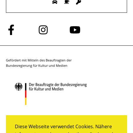
Folge
Folge
Folge
uns
uns
uns
auf
auf
auf
Facebook
Instagram
YouTube
Gefördert mit Mitteln des Beauftragten der
Bundesregierung für Kultur und Medien
Diese Webseite verwendet Cookies. Nähere