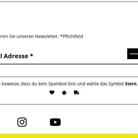
ren Sie unseren Newsletter. *Pflichtfeld
Se
l Adresse
e beweise, dass du kein Spambot bist und wähle das Symbol
Stern
.
Folge
Folge
uns
uns
auf
auf