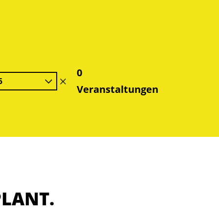
0
5
Filter
Veranstaltungen
löschen
PLANT.