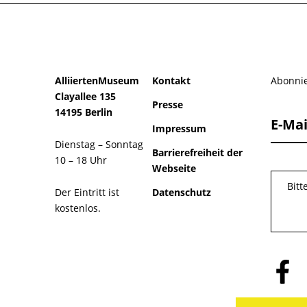
AlliiertenMuseum
Kontakt
Abonnie
Clayallee 135
Presse
14195 Berlin
E-Mai
Impressum
Dienstag – Sonntag
Barrierefreiheit der
10 – 18 Uhr
Webseite
Bitt
Der Eintritt ist
Datenschutz
kostenlos.
Folge
uns
auf