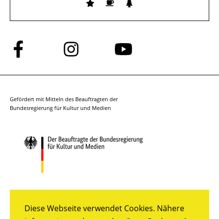
Folge
Folge
Folge
uns
uns
uns
auf
auf
auf
Facebook
Instagram
YouTube
Gefördert mit Mitteln des Beauftragten der
Bundesregierung für Kultur und Medien
Diese Webseite verwendet Cookies. Nähere