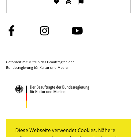
Folge
Folge
Folge
uns
uns
uns
auf
auf
auf
Facebook
Instagram
YouTube
Gefördert mit Mitteln des Beauftragten der
Bundesregierung für Kultur und Medien
Diese Webseite verwendet Cookies. Nähere