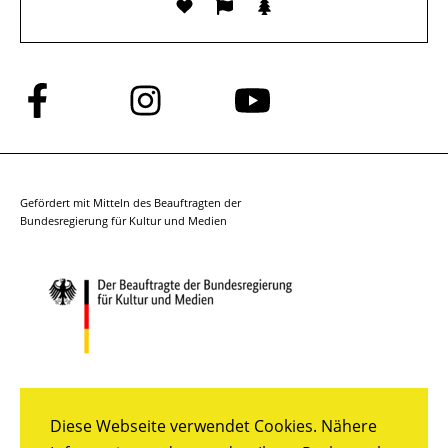
Folge
Folge
Folge
uns
uns
uns
auf
auf
auf
Facebook
Instagram
YouTube
Gefördert mit Mitteln des Beauftragten der
Bundesregierung für Kultur und Medien
Diese Webseite verwendet Cookies. Nähere