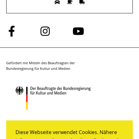
Folge
Folge
Folge
uns
uns
uns
auf
auf
auf
Facebook
Instagram
YouTube
Gefördert mit Mitteln des Beauftragten der
Bundesregierung für Kultur und Medien
Diese Webseite verwendet Cookies. Nähere