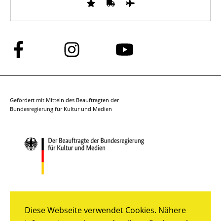
Folge
Folge
Folge
uns
uns
uns
auf
auf
auf
Facebook
Instagram
YouTube
Gefördert mit Mitteln des Beauftragten der
Bundesregierung für Kultur und Medien
Diese Webseite verwendet Cookies. Nähere