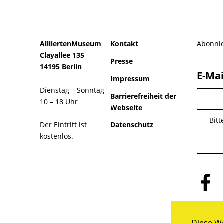
AlliiertenMuseum
Kontakt
Abonnie
Clayallee 135
Presse
14195 Berlin
E-Mai
Impressum
Dienstag – Sonntag
Barrierefreiheit der
10 – 18 Uhr
Webseite
Bit
Der Eintritt ist
Datenschutz
kostenlos.
Folge
uns
auf
Facebo
Diese We