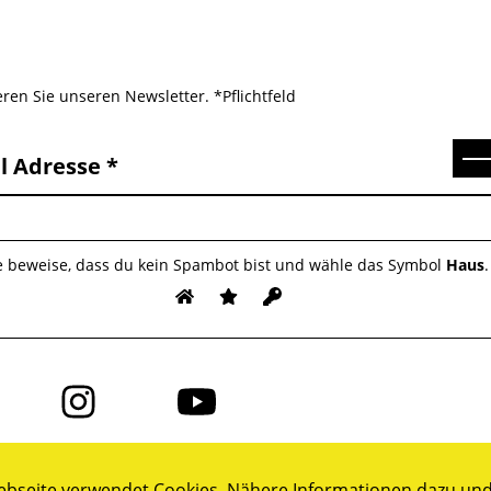
ren Sie unseren Newsletter. *Pflichtfeld
Se
l Adresse
te beweise, dass du kein Spambot bist und wähle das Symbol
Haus
.
Folge
Folge
uns
uns
auf
auf
ok
Instagram
YouTube
bseite verwendet Cookies. Nähere Informationen dazu und 