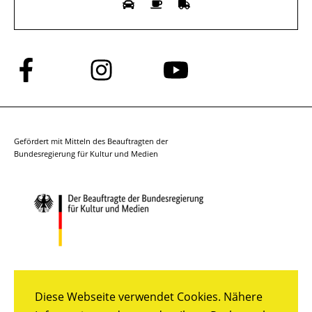
Folge
Folge
Folge
uns
uns
uns
auf
auf
auf
Facebook
Instagram
YouTube
Gefördert mit Mitteln des Beauftragten der
Bundesregierung für Kultur und Medien
Diese Webseite verwendet Cookies. Nähere