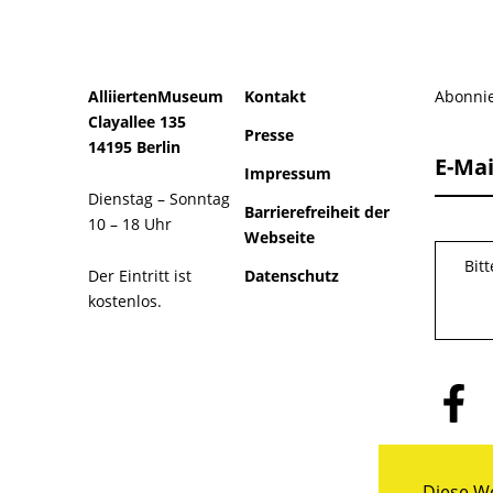
AlliiertenMuseum
Kontakt
Abonnie
Clayallee 135
Presse
14195 Berlin
E-Mai
Impressum
Dienstag – Sonntag
Barrierefreiheit der
10 – 18 Uhr
Webseite
Bit
Der Eintritt ist
Datenschutz
kostenlos.
Folge
uns
auf
Facebo
Diese We