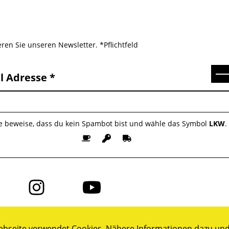
ren Sie unseren Newsletter. *Pflichtfeld
Se
l Adresse
te beweise, dass du kein Spambot bist und wähle das Symbol
LKW
.
Folge
Folge
uns
uns
auf
auf
ok
Instagram
YouTube
bseite verwendet Cookies. Nähere Informationen dazu und 